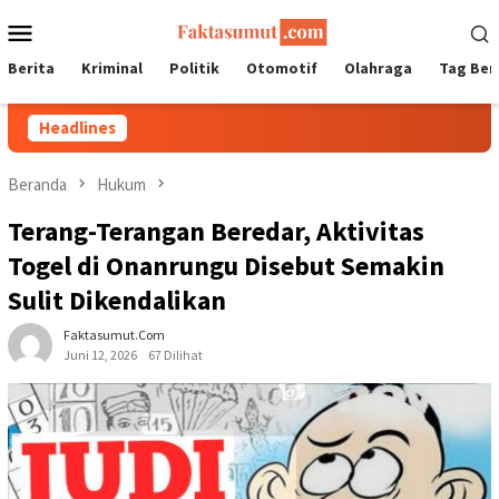
Loncat
Menu
ke
Mobile
konten
Berita
Kriminal
Politik
Otomotif
Olahraga
Tag Ber
Headlines
Beranda
Hukum
Terang-Terangan Beredar, Aktivitas
Togel di Onanrungu Disebut Semakin
Sulit Dikendalikan
Faktasumut.com
Juni 12, 2026
67 Dilihat