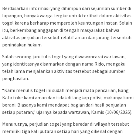
Berdasarkan informasi yang dihimpun dari sejumlah sumber di
lapangan, banyak warga tergiur untuk terlibat dalam aktivitas
togel karena berharap memperoleh keuntungan instan. Selain
itu, berkembang anggapan di tengah masyarakat bahwa
aktivitas perjudian tersebut relatif aman dan jarang tersentuh
penindakan hukum.
Salah seorang juru tulis togel yang diwawancarai wartawan,
yang identitasnya disamarkan dengan nama Rido, mengaku
telah lama menjalankan aktivitas tersebut sebagai sumber
penghasilan.
“Kami menulis togel ini sudah menjadi mata pencarian, Bang.
Kata toke kami aman dan tidak ditangkap polisi, makanya kami
berani. Biasanya kami mendapat bagian dari hasil penjualan
setiap putaran,” ujarnya kepada wartawan, Kamis (10/06/2026).
Menurutnya, perjudian togel yang beredar di wilayah tersebut
memiliki tiga kali putaran setiap hari yang dikenal dengan