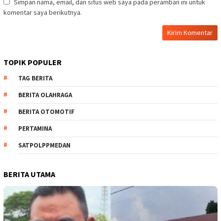
Simpan nama, email, dan situs web saya pada peramban ini untuk
komentar saya berikutnya.
TOPIK POPULER
TAG BERITA
BERITA OLAHRAGA
BERITA OTOMOTIF
PERTAMINA
SATPOLPPMEDAN
BERITA UTAMA