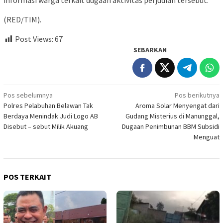
informasi warga terkait dugaan aktivitas perjudian tersebut.
(RED/TIM).
Post Views:
67
SEBARKAN
Navigasi
Pos sebelumnya
Pos berikutnya
Polres Pelabuhan Belawan Tak
Aroma Solar Menyengat dari
pos
Berdaya Menindak Judi Logo AB
Gudang Misterius di Manunggal,
Disebut – sebut Milik Akuang
Dugaan Penimbunan BBM Subsidi
Menguat
POS TERKAIT