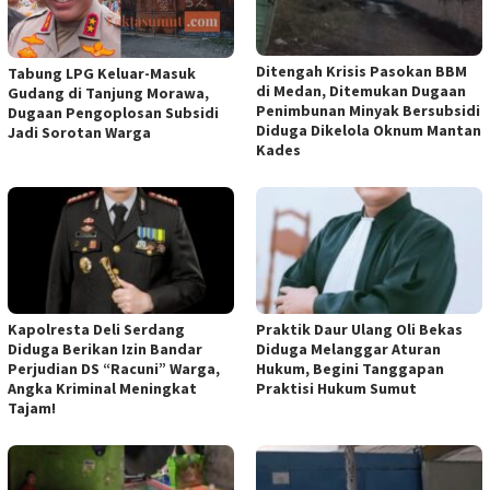
Ditengah Krisis Pasokan BBM
Tabung LPG Keluar-Masuk
di Medan, Ditemukan Dugaan
Gudang di Tanjung Morawa,
Penimbunan Minyak Bersubsidi
Dugaan Pengoplosan Subsidi
Diduga Dikelola Oknum Mantan
Jadi Sorotan Warga
Kades
Kapolresta Deli Serdang
Praktik Daur Ulang Oli Bekas
Diduga Berikan Izin Bandar
Diduga Melanggar Aturan
Perjudian DS “Racuni” Warga,
Hukum, Begini Tanggapan
Angka Kriminal Meningkat
Praktisi Hukum Sumut
Tajam!