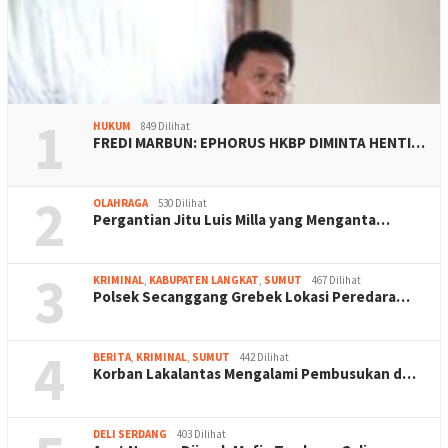
1
HUKUM
849 Dilihat
FREDI MARBUN: EPHORUS HKBP DIMINTA HENTI…
2
OLAHRAGA
530 Dilihat
Pergantian Jitu Luis Milla yang Menganta…
3
KRIMINAL
,
KABUPATEN LANGKAT
,
SUMUT
467 Dilihat
Polsek Secanggang Grebek Lokasi Peredara…
4
BERITA
,
KRIMINAL
,
SUMUT
442 Dilihat
Korban Lakalantas Mengalami Pembusukan d…
DELI SERDANG
403 Dilihat