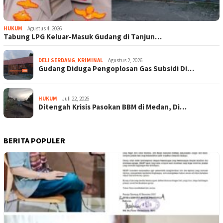
HUKUM
Agustus 4, 2026
Tabung LPG Keluar-Masuk Gudang di Tanjun…
DELI SERDANG
,
KRIMINAL
Agustus 2, 2026
Gudang Diduga Pengoplosan Gas Subsidi Di…
HUKUM
Juli 22, 2026
Ditengah Krisis Pasokan BBM di Medan, Di…
BERITA POPULER