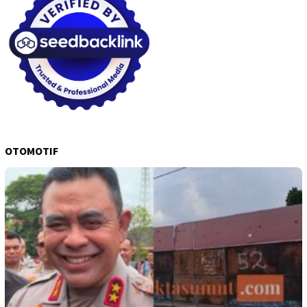
OTOMOTIF