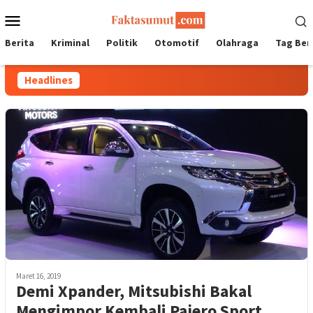
Loncat
Menu
ke
Mobile
konten
Berita
Kriminal
Politik
Otomotif
Olahraga
Tag Ber
Headlines
Maret 16, 2019
Demi Xpander, Mitsubishi Bakal
Mengimpor Kembali Pajero Sport