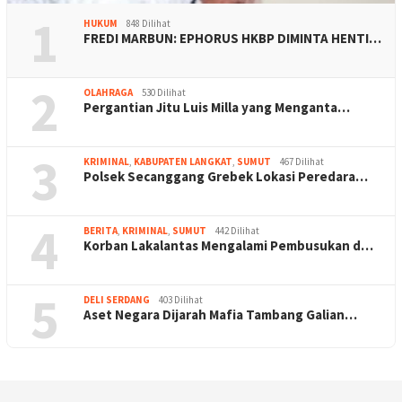
1
HUKUM
848 Dilihat
FREDI MARBUN: EPHORUS HKBP DIMINTA HENTI…
2
OLAHRAGA
530 Dilihat
Pergantian Jitu Luis Milla yang Menganta…
3
KRIMINAL
,
KABUPATEN LANGKAT
,
SUMUT
467 Dilihat
Polsek Secanggang Grebek Lokasi Peredara…
4
BERITA
,
KRIMINAL
,
SUMUT
442 Dilihat
Korban Lakalantas Mengalami Pembusukan d…
5
DELI SERDANG
403 Dilihat
Aset Negara Dijarah Mafia Tambang Galian…