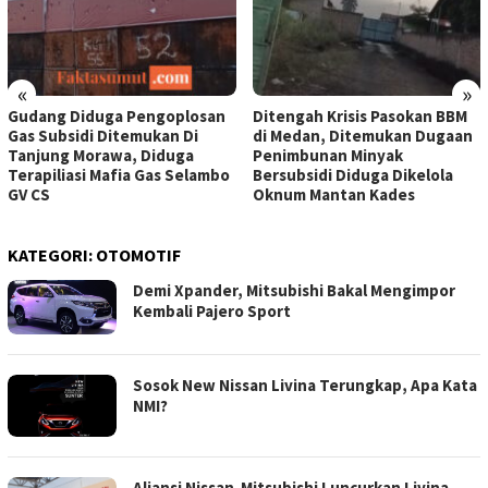
«
»
Gudang Diduga Pengoplosan
Ditengah Krisis Pasokan BBM
Gas Subsidi Ditemukan Di
di Medan, Ditemukan Dugaan
Tanjung Morawa, Diduga
Penimbunan Minyak
Terapiliasi Mafia Gas Selambo
Bersubsidi Diduga Dikelola
GV CS
Oknum Mantan Kades
KATEGORI:
OTOMOTIF
Demi Xpander, Mitsubishi Bakal Mengimpor
Kembali Pajero Sport
Sosok New Nissan Livina Terungkap, Apa Kata
NMI?
Aliansi Nissan-Mitsubishi Luncurkan Livina