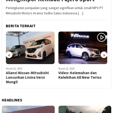
Peningkatan penjualan yang sangat signifikan untuk small MPV PT
Mitsubishi Motors Krama Yudha Sales Indonesia […]
BERITA TERKAIT
«
»
M
S
Maret 16, 2019
Maret 16, 2019
T
Aliansi Nissan-Mitsubishi
Video: Kelemahan dan
Luncurkan Livina Versi
Kelebihan All New Terios
Mungil
HEADLINES