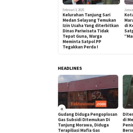
Februari 3, 2025
Januar
Kelurahan Tanjung Sari
Kot
Medan Selayang Temukan
Mara
Izin Usaha Yang diterbitkan
di K
Dinas Pariwisata Tidak
Sat
Tepat Guna, Warga
“Ma
Meminta Satpol PP
Tegakkan Perda !
HEADLINES
«
bung LPG Keluar-Masuk
Gudang Diduga Pengoplosan
Dite
ang di Tanjung Morawa,
Gas Subsidi Ditemukan Di
di M
aan Pengoplosan Subsidi
Tanjung Morawa, Diduga
Peni
i Sorotan Warga
Terapiliasi Mafia Gas
Bers