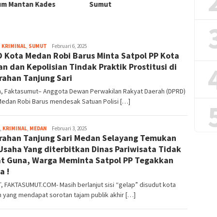
m Mantan Kades
Sumut
Mengu
,
KRIMINAL
,
SUMUT
Faktasumut.com
Februari 6, 2025
 Kota Medan Robi Barus Minta Satpol PP Kota
n dan Kepolisian Tindak Praktik Prostitusi di
rahan Tanjung Sari
, Faktasumut– Anggota Dewan Perwakilan Rakyat Daerah (DPRD)
Medan Robi Barus mendesak Satuan Polisi […]
,
KRIMINAL
,
MEDAN
Faktasumut.com
Februari 3, 2025
rahan Tanjung Sari Medan Selayang Temukan
 Usaha Yang diterbitkan Dinas Pariwisata Tidak
t Guna, Warga Meminta Satpol PP Tegakkan
a !
 FAKTASUMUT.COM- Masih berlanjut sisi “gelap” disudut kota
 yang mendapat sorotan tajam publik akhir […]