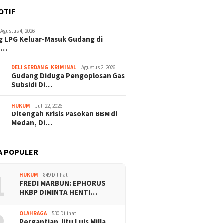
OTIF
Agustus 4, 2026
 LPG Keluar-Masuk Gudang di
n…
DELI SERDANG
,
KRIMINAL
Agustus 2, 2026
Gudang Diduga Pengoplosan Gas
Subsidi Di…
HUKUM
Juli 22, 2026
Ditengah Krisis Pasokan BBM di
Medan, Di…
A POPULER
1
HUKUM
849 Dilihat
FREDI MARBUN: EPHORUS
Solar Menyengat dari
Tabung LPG Keluar-Masuk
Gudang 
HKBP DIMINTA HENTI…
 Misterius di
Gudang di Tanjung Morawa,
Gas Sub
ggal, Dugaan
Dugaan Pengoplosan Subsidi
Tanjung
OLAHRAGA
530 Dilihat
bunan BBM Subsidi
Jadi Sorotan Warga
Terapili
Pergantian Jitu Luis Milla