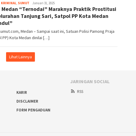
,
KRIMINAL
,
SUMUT
Faktasumut.com
Januari 31, 2025
 Medan “Ternodai” Maraknya Praktik Prostitusi
elurahan Tanjung Sari, Satpol PP Kota Medan
ndul”
umut.com, Medan – Sampai saat ini, Satuan Polisi Pamong Praja
l PP) Kota Medan dinilai […]
Lihat Lainnya
JARINGAN SOCIAL
RSS
KARIR
DISCLAIMER
FORM PENGADUAN