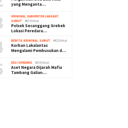
2
at
Selambo
yang Menganta…
3
KRIMINAL
,
KABUPATEN LANGKAT
,
SUMUT
467 Dilihat
Polsek Secanggang Grebek
Lokasi Peredara…
4
BERITA
,
KRIMINAL
,
SUMUT
442 Dilihat
Korban Lakalantas
Mengalami Pembusukan d…
5
DELI SERDANG
403 Dilihat
Aset Negara Dijarah Mafia
Tambang Galian…