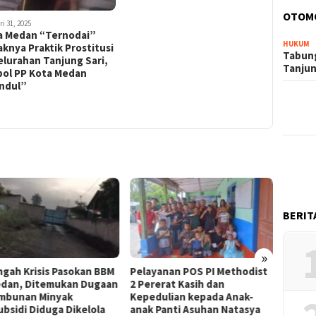
OTOM
i 31, 2025
a Medan “Ternodai”
HUKUM
knya Praktik Prostitusi
Tabung
elurahan Tanjung Sari,
Tanju
pol PP Kota Medan
ndul”
BERIT
»
ngah Krisis Pasokan BBM
Pelayanan POS PI Methodist
Aroma 
edan, Ditemukan Dugaan
2 Pererat Kasih dan
Gudang
mbunan Minyak
Kepedulian kepada Anak-
Manun
ubsidi Diduga Dikelola
anak Panti Asuhan Natasya
Penim