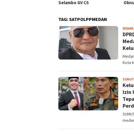
Selambo GV CS
Oknu
TAG:
SATPOLPPMEDAN
MEDAN
DPRD
Meda
Kelu
Medan
Kota 
SUMUT
Kelu
Izin
Tepa
Perd
SUMUT,
medan