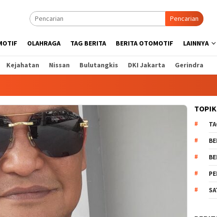
Pencarian
MOTIF
OLAHRAGA
TAG BERITA
BERITA OTOMOTIF
LAINNYA
Kejahatan
Nissan
Bulutangkis
DKI Jakarta
Gerindra
TOPIK
TA
BE
BE
PE
SA