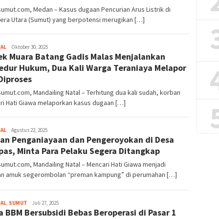
umut.com, Medan – Kasus dugaan Pencurian Arus Listrik di
era Utara (Sumut) yang berpotensi merugikan […]
NAL
Faktasumut.com
Oktober 30, 2025
ek Muara Batang Gadis Malas Menjalankan
edur Hukum, Dua Kali Warga Teraniaya Melapor
Diproses
umut.com, Mandailing Natal – Terhitung dua kali sudah, korban
ri Hati Giawa melaporkan kasus dugaan […]
NAL
Faktasumut.com
Agustus 22, 2025
an Penganiayaan dan Pengeroyokan di Desa
pas, Minta Para Pelaku Segera Ditangkap
umut.com, Mandailing Natal – Mencari Hati Giawa menjadi
an amuk segerombolan “preman kampung” di perumahan […]
NAL
,
SUMUT
Faktasumut.com
Juli 27, 2025
a BBM Bersubsidi Bebas Beroperasi di Pasar 1