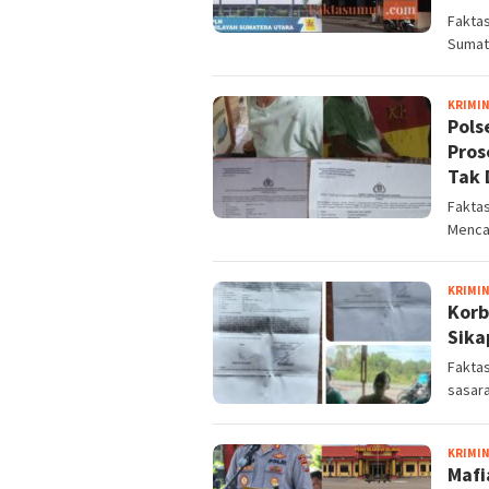
Faktas
Sumat
KRIMI
Pols
Pros
Tak 
Faktas
Menca
KRIMI
Korb
Sika
Faktas
sasar
KRIMI
Mafi