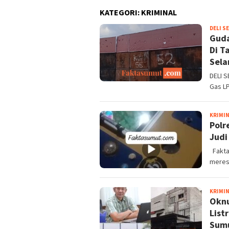
KATEGORI:
KRIMINAL
DELI S
Guda
Di T
Sela
DELI 
Gas LP
KRIMI
Polr
Judi
Faktas
meres
KRIMI
Oknu
List
Sumu