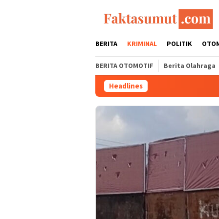
Loncat
ke
konten
BERITA
KRIMINAL
POLITIK
OTO
BERITA OTOMOTIF
Berita Olahraga
Headlines