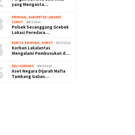
2
yang Menganta…
3
KRIMINAL
,
KABUPATEN LANGKAT
,
SUMUT
468 Dilihat
Polsek Secanggang Grebek
Lokasi Peredara…
4
BERITA
,
KRIMINAL
,
SUMUT
443 Dilihat
Korban Lakalantas
Mengalami Pembusukan d…
5
DELI SERDANG
404 Dilihat
Aset Negara Dijarah Mafia
Tambang Galian…