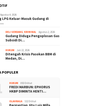
OTIF
Agustus 4, 2026
 LPG Keluar-Masuk Gudang di
n…
DELI SERDANG
,
KRIMINAL
Agustus 2, 2026
Gudang Diduga Pengoplosan Gas
Subsidi Di…
HUKUM
Juli 22, 2026
Ditengah Krisis Pasokan BBM di
Medan, Di…
A POPULER
1
HUKUM
850 Dilihat
FREDI MARBUN: EPHORUS
HKBP DIMINTA HENTI…
OLAHRAGA
532 Dilihat
Pergantian Jitu Luis Milla