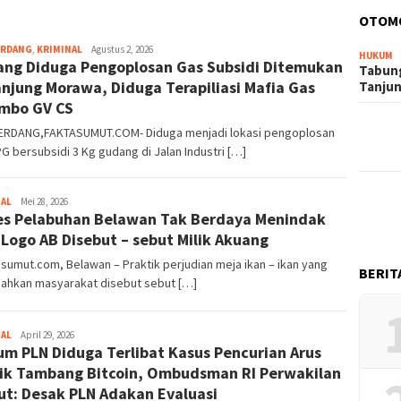
OTOM
ERDANG
,
KRIMINAL
Faktasumut.com
Agustus 2, 2026
HUKUM
ng Diduga Pengoplosan Gas Subsidi Ditemukan
Tabung
anjung Morawa, Diduga Terapiliasi Mafia Gas
Tanju
mbo GV CS
SERDANG,FAKTASUMUT.COM- Diduga menjadi lokasi pengoplosan
G bersubsidi 3 Kg gudang di Jalan Industri […]
NAL
Faktasumut.com
Mei 28, 2026
es Pelabuhan Belawan Tak Berdaya Menindak
 Logo AB Disebut – sebut Milik Akuang
umut.com, Belawan – Praktik perjudian meja ikan – ikan yang
BERIT
ahkan masyarakat disebut sebut […]
NAL
Faktasumut.com
April 29, 2026
m PLN Diduga Terlibat Kasus Pencurian Arus
rik Tambang Bitcoin, Ombudsman RI Perwakilan
t: Desak PLN Adakan Evaluasi