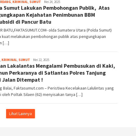
ERDANG
,
KRIMINAL
,
SUMUT
Faktasumut.com
Mei 24, 2025
a Sumut Lakukan Pembohongan Publik, Atas
ungkapan Kejahatan Penimbunan BBM
ubsidi di Pancur Batu
R BATU,FAKTASUMUT.COM- olda Sumatera Utara (Polda Sumut)
a kuat melakukan pembohongan publik atas pengungkapan
n […]
,
KRIMINAL
,
SUMUT
Faktasumut.com
Mei 22, 2025
an Lakalantas Mengalami Pembusukan di Kaki,
hun Perkaranya di Satlantas Polres Tanjung
i Jalan Ditempat !
g Balai, Faktasumut.com – Peristiwa Kecelakaan Lalulintas yang
i oleh Poltak Silaen (62) menyisakan tanya […]
Lihat Lainnya