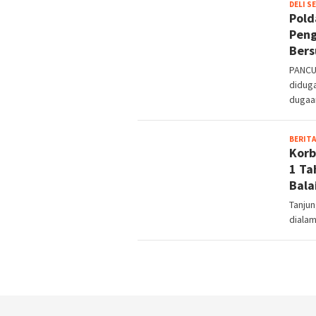
DELI S
Pold
Peng
Bers
PANCU
didug
dugaa
BERITA
Korb
1 Ta
Bala
Tanjun
dialam