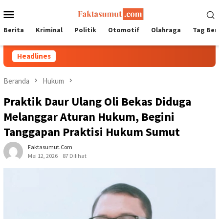
Loncat
Menu
ke
Mobile
konten
Berita
Kriminal
Politik
Otomotif
Olahraga
Tag Ber
Headlines
Beranda
Hukum
Praktik Daur Ulang Oli Bekas Diduga
Melanggar Aturan Hukum, Begini
Tanggapan Praktisi Hukum Sumut
Faktasumut.com
Mei 12, 2026
87 Dilihat