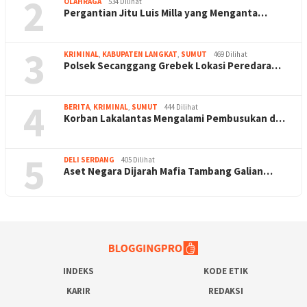
2
OLAHRAGA
534 Dilihat
Pergantian Jitu Luis Milla yang Menganta…
3
KRIMINAL
,
KABUPATEN LANGKAT
,
SUMUT
469 Dilihat
Polsek Secanggang Grebek Lokasi Peredara…
4
BERITA
,
KRIMINAL
,
SUMUT
444 Dilihat
Korban Lakalantas Mengalami Pembusukan d…
5
DELI SERDANG
405 Dilihat
Aset Negara Dijarah Mafia Tambang Galian…
INDEKS
KODE ETIK
KARIR
REDAKSI