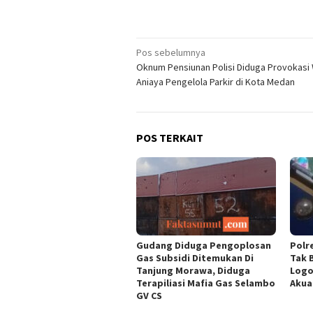
Navigasi
Pos sebelumnya
Oknum Pensiunan Polisi Diduga Provokasi
pos
Aniaya Pengelola Parkir di Kota Medan
POS TERKAIT
Gudang Diduga Pengoplosan
Polr
Gas Subsidi Ditemukan Di
Tak 
Tanjung Morawa, Diduga
Logo
Terapiliasi Mafia Gas Selambo
Akua
GV CS