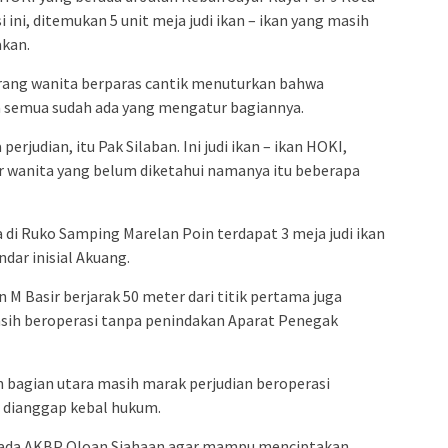
ini, ditemukan 5 unit meja judi ikan – ikan yang masih
akan.
eorang wanita berparas cantik menuturkan bahwa
na semua sudah ada yang mengatur bagiannya.
erjudian, itu Pak Silaban. Ini judi ikan – ikan HOKI,
r wanita yang belum diketahui namanya itu beberapa
a di Ruko Samping Marelan Poin terdapat 3 meja judi ikan
ndar inisial Akuang.
n M Basir berjarak 50 meter dari titik pertama juga
asih beroperasi tanpa penindakan Aparat Penegak
 bagian utara masih marak perjudian beroperasi
g dianggap kebal hukum.
ada AKBP Oloan Siahaan agar mampu menciptakan