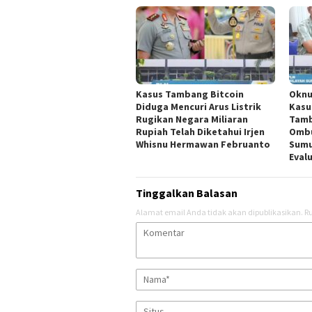
Kasus Tambang Bitcoin
Oknu
Diduga Mencuri Arus Listrik
Kasu
Rugikan Negara Miliaran
Tamb
Rupiah Telah Diketahui Irjen
Ombu
Whisnu Hermawan Februanto
Sumu
Eval
Tinggalkan Balasan
Alamat email Anda tidak akan dipublikasikan.
Ru