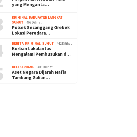
2
yang Menganta…
3
KRIMINAL
,
KABUPATEN LANGKAT
,
SUMUT
467 Dilihat
Polsek Secanggang Grebek
Lokasi Peredara…
4
BERITA
,
KRIMINAL
,
SUMUT
442 Dilihat
Korban Lakalantas
Mengalami Pembusukan d…
5
DELI SERDANG
403 Dilihat
Aset Negara Dijarah Mafia
Tambang Galian…