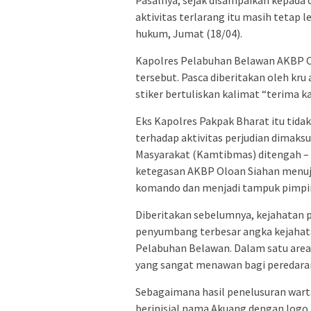
Pasalnya, sejak disampaikan kepada 
aktivitas terlarang itu masih tetap 
hukum, Jumat (18/04).
Kapolres Pelabuhan Belawan AKBP O
tersebut. Pasca diberitakan oleh k
stiker bertuliskan kalimat “terima k
Eks Kapolres Pakpak Bharat itu tid
terhadap aktivitas perjudian dimak
Masyarakat (Kamtibmas) ditengah –
ketegasan AKBP Oloan Siahan menuju
komando dan menjadi tampuk pimpin
Diberitakan sebelumnya, kejahatan p
penyumbang terbesar angka kejahat
Pelabuhan Belawan. Dalam satu areal 
yang sangat menawan bagi peredara
Sebagaimana hasil penelusuran warta
berinisial nama Akuang dengan logo 