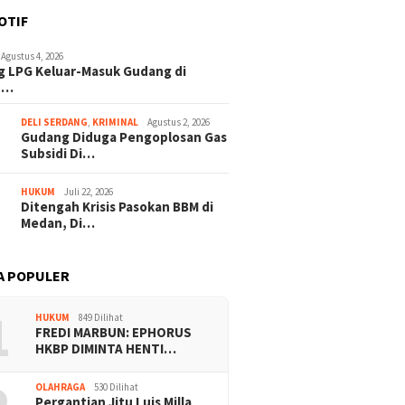
OTIF
Agustus 4, 2026
 LPG Keluar-Masuk Gudang di
n…
DELI SERDANG
,
KRIMINAL
Agustus 2, 2026
Gudang Diduga Pengoplosan Gas
Subsidi Di…
HUKUM
Juli 22, 2026
Ditengah Krisis Pasokan BBM di
Medan, Di…
A POPULER
1
HUKUM
849 Dilihat
FREDI MARBUN: EPHORUS
HKBP DIMINTA HENTI…
OLAHRAGA
530 Dilihat
Pergantian Jitu Luis Milla