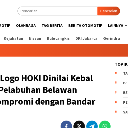
Pencarian
MOTIF
OLAHRAGA
TAG BERITA
BERITA OTOMOTIF
LAINNYA
Kejahatan
Nissan
Bulutangkis
DKI Jakarta
Gerindra
TOPIK
TA
 Logo HOKI Dinilai Kebal
BE
 Pelabuhan Belawan
BE
kompromi dengan Bandar
PE
SA