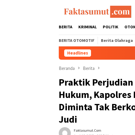
Loncat
ke
konten
BERITA
KRIMINAL
POLITIK
OTO
BERITA OTOMOTIF
Berita Olahraga
Headlines
Beranda
Berita
Praktik Perjudian
Hukum, Kapolres
Diminta Tak Ber
Judi
Faktasumut.com