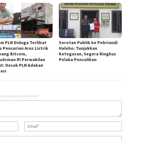
m PLN Diduga Terlibat
Sorotan Publik ke Pebriandi
s Pencurian Arus Listrik
Haloho: Tunjukkan
ang Bitcoin,
Ketegasan, Segera Ringkus
dsman RI Perwakilan
Pelaku Penculikan
t: Desak PLN Adakan
uasi
as yang wajib ditandai
*