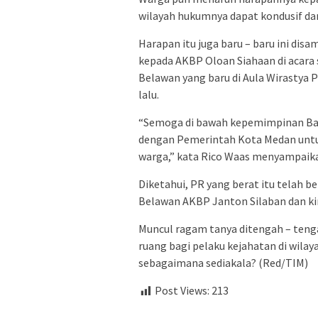
wilayah hukumnya dapat kondusif dan
Harapan itu juga baru – baru ini dis
kepada AKBP Oloan Siahaan di acara 
Belawan yang baru di Aula Wirastya
lalu.
“Semoga di bawah kepemimpinan Bap
dengan Pemerintah Kota Medan untu
warga,” kata Rico Waas menyampaik
Diketahui, PR yang berat itu telah 
Belawan AKBP Janton Silaban dan kin
Muncul ragam tanya ditengah – ten
ruang bagi pelaku kejahatan di wil
sebagaimana sediakala? (Red/TIM)
Post Views:
213