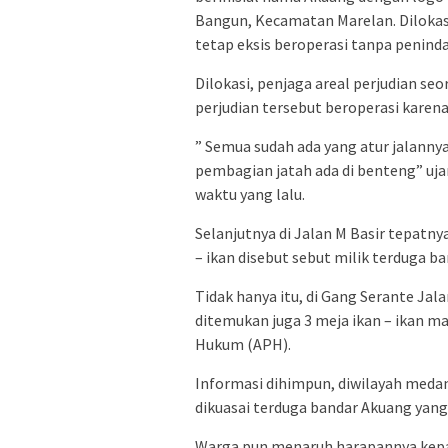
Bangun, Kecamatan Marelan. Dilokasi 
tetap eksis beroperasi tanpa penind
Dilokasi, penjaga areal perjudian s
perjudian tersebut beroperasi kare
” Semua sudah ada yang atur jalannya p
pembagian jatah ada di benteng” uja
waktu yang lalu.
Selanjutnya di Jalan M Basir tepatny
– ikan disebut sebut milik terduga ba
Tidak hanya itu, di Gang Serante Jala
ditemukan juga 3 meja ikan – ikan m
Hukum (APH).
Informasi dihimpun, diwilayah medan
dikuasai terduga bandar Akuang yan
Warga pun menaruh harapannya kep