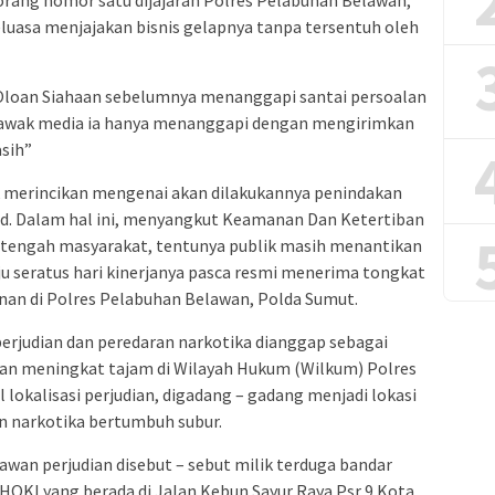
orang nomor satu dijajaran Polres Pelabuhan Belawan,
leluasa menjajakan bisnis gelapnya tanpa tersentuh oleh
loan Siahaan sebelumnya menanggapi santai persoalan
ru awak media ia hanya menanggapi dengan mengirimkan
asih”
ak merincikan mengenai akan dilakukannya penindakan
sud. Dalam hal ini, menyangkut Keamanan Dan Ketertiban
 tengah masyarakat, tentunya publik masih menantikan
 seratus hari kinerjanya pasca resmi menerima tongkat
an di Polres Pelabuhan Belawan, Polda Sumut.
erjudian dan peredaran narkotika dianggap sebagai
an meningkat tajam di Wilayah Hukum (Wilkum) Polres
lokalisasi perjudian, digadang – gadang menjadi lokasi
n narkotika bertumbuh subur.
wan perjudian disebut – sebut milik terduga bandar
HOKI yang berada di Jalan Kebun Sayur Raya Psr 9 Kota