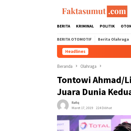
Loncat
ke
konten
BERITA
KRIMINAL
POLITIK
OTO
BERITA OTOMOTIF
Berita Olahraga
Headlines
Beranda
Olahraga
Tontowi Ahmad/Lil
Juara Dunia Kedu
Rafiq
Maret 17, 2019
224 Dilihat