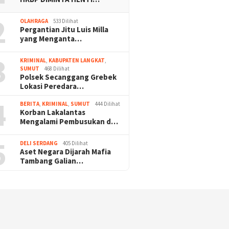
2
OLAHRAGA
533 Dilihat
Pergantian Jitu Luis Milla
yang Menganta…
3
KRIMINAL
,
KABUPATEN LANGKAT
,
SUMUT
468 Dilihat
Polsek Secanggang Grebek
Lokasi Peredara…
4
BERITA
,
KRIMINAL
,
SUMUT
444 Dilihat
Korban Lakalantas
Mengalami Pembusukan d…
5
DELI SERDANG
405 Dilihat
Aset Negara Dijarah Mafia
Tambang Galian…