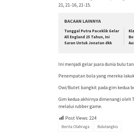
21, 21-16, 21-15.
BACAAN LAINNYA
Tunggal Putra Paceklik Gelar
Kl
All England 25 Tahun, Ini
Bo
Saran Untuk Jonatan dkk
Au
Ini menjadi gelar juara dunia bulu ta
Penempatan bola yang mereka lakuka
Owi/Butet bangkit pada gim kedua b
Gim kedua akhirnya dimenangi oleh 
melalui rubber game.
Post Views:
224
Berita Olahraga
Bulutangkis