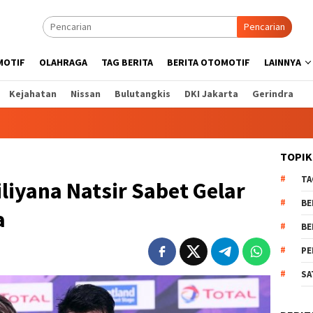
Pencarian
MOTIF
OLAHRAGA
TAG BERITA
BERITA OTOMOTIF
LAINNYA
Kejahatan
Nissan
Bulutangkis
DKI Jakarta
Gerindra
TOPIK
TA
iyana Natsir Sabet Gelar
BE
a
BE
PE
SA