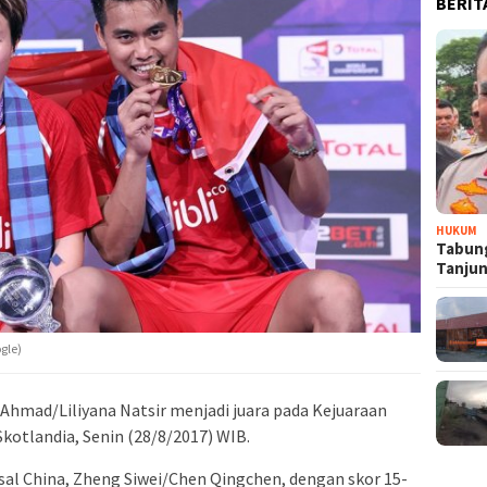
BERIT
HUKUM
Tabung
Tanju
gle)
Ahmad/Liliyana Natsir menjadi juara pada Kejuaraan
Skotlandia, Senin (28/8/2017) WIB.
l China, Zheng Siwei/Chen Qingchen, dengan skor 15-