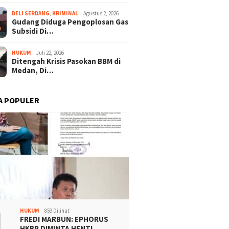
DELI SERDANG
,
KRIMINAL
Agustus 2, 2026
Gudang Diduga Pengoplosan Gas
Subsidi Di…
HUKUM
Juli 22, 2026
Ditengah Krisis Pasokan BBM di
Medan, Di…
A POPULER
1
HUKUM
859 Dilihat
FREDI MARBUN: EPHORUS
HKBP DIMINTA HENTI…