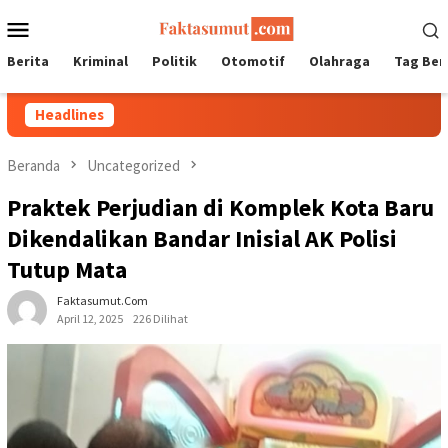
Loncat
Menu
ke
Mobile
konten
Berita
Kriminal
Politik
Otomotif
Olahraga
Tag Ber
Headlines
Beranda
Uncategorized
Praktek Perjudian di Komplek Kota Baru
Dikendalikan Bandar Inisial AK Polisi
Tutup Mata
Faktasumut.com
April 12, 2025
226 Dilihat