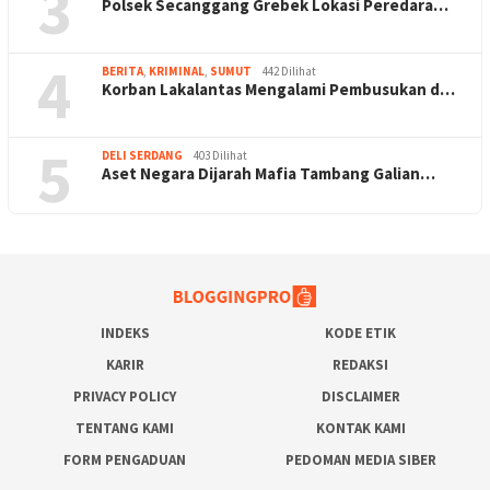
3
Polsek Secanggang Grebek Lokasi Peredara…
4
BERITA
,
KRIMINAL
,
SUMUT
442 Dilihat
Korban Lakalantas Mengalami Pembusukan d…
5
DELI SERDANG
403 Dilihat
Aset Negara Dijarah Mafia Tambang Galian…
INDEKS
KODE ETIK
KARIR
REDAKSI
PRIVACY POLICY
DISCLAIMER
TENTANG KAMI
KONTAK KAMI
FORM PENGADUAN
PEDOMAN MEDIA SIBER