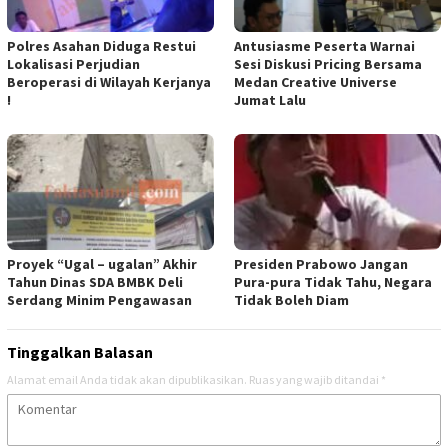
Polres Asahan Diduga Restui
Antusiasme Peserta Warnai
Lokalisasi Perjudian
Sesi Diskusi Pricing Bersama
Beroperasi di Wilayah Kerjanya
Medan Creative Universe
!
Jumat Lalu
Proyek “Ugal – ugalan” Akhir
Presiden Prabowo Jangan
Tahun Dinas SDA BMBK Deli
Pura-pura Tidak Tahu, Negara
Serdang Minim Pengawasan
Tidak Boleh Diam
Tinggalkan Balasan
Alamat email Anda tidak akan dipublikasikan.
Ruas yang wajib ditandai
*