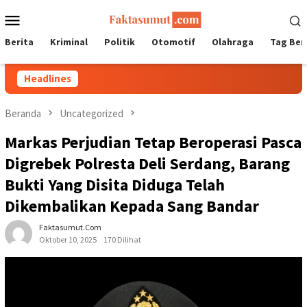
Loncat
Menu
ke
Mobile
konten
Berita
Kriminal
Politik
Otomotif
Olahraga
Tag Ber
Headlines
Beranda
Uncategorized
Markas Perjudian Tetap Beroperasi Pasca
Digrebek Polresta Deli Serdang, Barang
Bukti Yang Disita Diduga Telah
Dikembalikan Kepada Sang Bandar
Faktasumut.com
Oktober 10, 2025
170 Dilihat