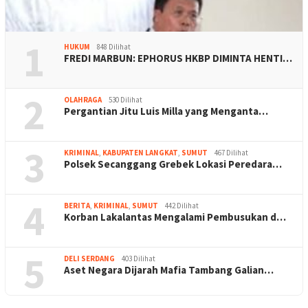
1
HUKUM
848 Dilihat
FREDI MARBUN: EPHORUS HKBP DIMINTA HENTI…
2
OLAHRAGA
530 Dilihat
Pergantian Jitu Luis Milla yang Menganta…
3
KRIMINAL
,
KABUPATEN LANGKAT
,
SUMUT
467 Dilihat
Polsek Secanggang Grebek Lokasi Peredara…
4
BERITA
,
KRIMINAL
,
SUMUT
442 Dilihat
Korban Lakalantas Mengalami Pembusukan d…
5
DELI SERDANG
403 Dilihat
Aset Negara Dijarah Mafia Tambang Galian…