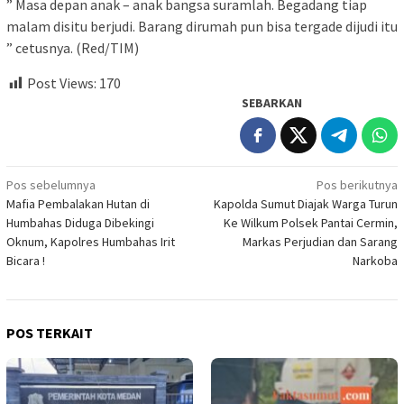
” Masa depan anak – anak bangsa suramlah. Begadang tiap
malam disitu berjudi. Barang dirumah pun bisa tergade dijudi itu
” cetusnya. (Red/TIM)
Post Views:
170
SEBARKAN
Navigasi
Pos sebelumnya
Pos berikutnya
Mafia Pembalakan Hutan di
Kapolda Sumut Diajak Warga Turun
pos
Humbahas Diduga Dibekingi
Ke Wilkum Polsek Pantai Cermin,
Oknum, Kapolres Humbahas Irit
Markas Perjudian dan Sarang
Bicara !
Narkoba
POS TERKAIT