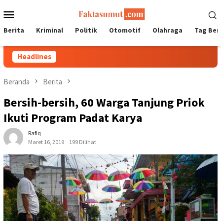
Loncat
Menu
ke
Mobile
konten
Berita
Kriminal
Politik
Otomotif
Olahraga
Tag Ber
Headlines
Beranda
Berita
Bersih-bersih, 60 Warga Tanjung Priok
Ikuti Program Padat Karya
Rafiq
Maret 16, 2019
199 Dilihat