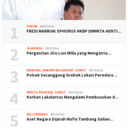
1
HUKUM
849 Dilihat
FREDI MARBUN: EPHORUS HKBP DIMINTA HENTI…
2
OLAHRAGA
530 Dilihat
Pergantian Jitu Luis Milla yang Menganta…
3
KRIMINAL
,
KABUPATEN LANGKAT
,
SUMUT
467 Dilihat
Polsek Secanggang Grebek Lokasi Peredara…
4
BERITA
,
KRIMINAL
,
SUMUT
442 Dilihat
Korban Lakalantas Mengalami Pembusukan d…
5
DELI SERDANG
403 Dilihat
Aset Negara Dijarah Mafia Tambang Galian…