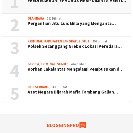
1
FREDI MARBUN: EPHORUS HKBP DIMINTA HENTI…
2
OLAHRAGA
533 Dilihat
Pergantian Jitu Luis Milla yang Menganta…
3
KRIMINAL
,
KABUPATEN LANGKAT
,
SUMUT
468 Dilihat
Polsek Secanggang Grebek Lokasi Peredara…
4
BERITA
,
KRIMINAL
,
SUMUT
444 Dilihat
Korban Lakalantas Mengalami Pembusukan d…
5
DELI SERDANG
405 Dilihat
Aset Negara Dijarah Mafia Tambang Galian…