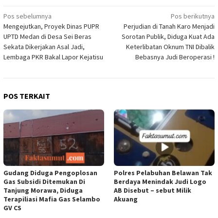
Navigasi
Pos sebelumnya
Pos berikutnya
Mengejutkan, Proyek Dinas PUPR
Perjudian di Tanah Karo Menjadi
pos
UPTD Medan di Desa Sei Beras
Sorotan Publik, Diduga Kuat Ada
Sekata Dikerjakan Asal Jadi,
Keterlibatan Oknum TNI Dibalik
Lembaga PKR Bakal Lapor Kejatisu
Bebasnya Judi Beroperasi !
POS TERKAIT
Gudang Diduga Pengoplosan
Polres Pelabuhan Belawan Tak
Gas Subsidi Ditemukan Di
Berdaya Menindak Judi Logo
Tanjung Morawa, Diduga
AB Disebut – sebut Milik
Terapiliasi Mafia Gas Selambo
Akuang
GV CS