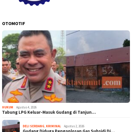
OTOMOTIF
HUKUM
Agustus 4, 2026
Tabung LPG Keluar-Masuk Gudang di Tanjun…
DELI SERDANG
,
KRIMINAL
Agustus 2, 2026
Gudang Diduga Pengoplosan Gas Subsidi Di…