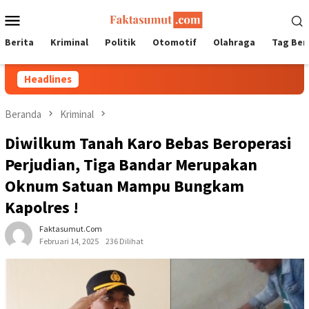
Loncat
Menu
ke
Mobile
konten
Berita
Kriminal
Politik
Otomotif
Olahraga
Tag Ber
Headlines
Beranda
Kriminal
Diwilkum Tanah Karo Bebas Beroperasi
Perjudian, Tiga Bandar Merupakan
Oknum Satuan Mampu Bungkam
Kapolres !
Faktasumut.com
Februari 14, 2025
236 Dilihat